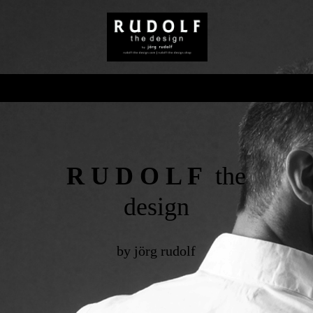
R U D O L F
the
design
by jörg rudolf